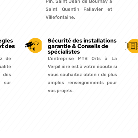
Pin, Saint Jean de Bournay à
Saint Quentin Fallavier et
Villefontaine.
ègles
Sécurité des installations
et des
garantie & Conseils de
spécialistes
ez de
L’entreprise MTB Orts à La
ualité
Verpillière est à votre écoute si
t des
vous souhaitez obtenir de plus
s sur
amples renseignements pour
.
vos projets.