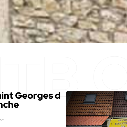
aint Georges d
nche
he