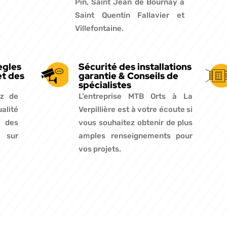
Pin, Saint Jean de Bournay à
Saint Quentin Fallavier et
Villefontaine.
ègles
Sécurité des installations
et des
garantie & Conseils de
spécialistes
ez de
L’entreprise MTB Orts à La
ualité
Verpillière est à votre écoute si
t des
vous souhaitez obtenir de plus
s sur
amples renseignements pour
.
vos projets.