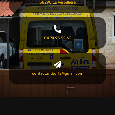
38290 La Verpillière
04 74 95 52 63
contact.mtborts@gmail.com