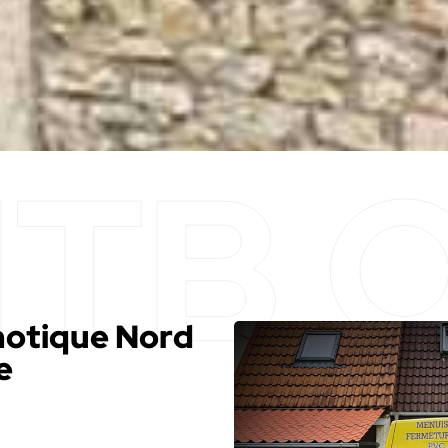
motique Nord
e