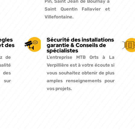
Pin, Saint Jean de Bournay à
Saint Quentin Fallavier et
Villefontaine.
ègles
Sécurité des installations
et des
garantie & Conseils de
spécialistes
ez de
L’entreprise MTB Orts à La
ualité
Verpillière est à votre écoute si
t des
vous souhaitez obtenir de plus
s sur
amples renseignements pour
.
vos projets.